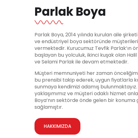
Parlak Boya
Parlak Boya, 2014 yılında kurulan aile şirket
ve endüstriyel boya sektöründe müşteriler
vermektedir. Kurucumuz Tevfik Parlak’ın ö
başlayan bu yolculuk, ikinci kuşak olan Hali
ve Selami Parlak ile devam etmektedir.
Müşteri memnuniyeti her zaman önceliğimi
bu prensibi takip ederek, uygun fiyatlarla ka
sunmaya kendimizi adamış bulunmaktayız. Y
yaklaşımımız ve müşteri odaklı hizmet anla
Boya’nın sektörde önde gelen bir konuma 
sağlamıştır.
HAKKIMIZDA