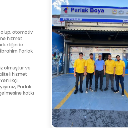
i olup, otomotiv
ine hizmet
nderliğinde
l İbrahim Parlak
z olmuştur ve
liteli hizmet
enilikçi
yışımız, Parlak
gelmesine katkı