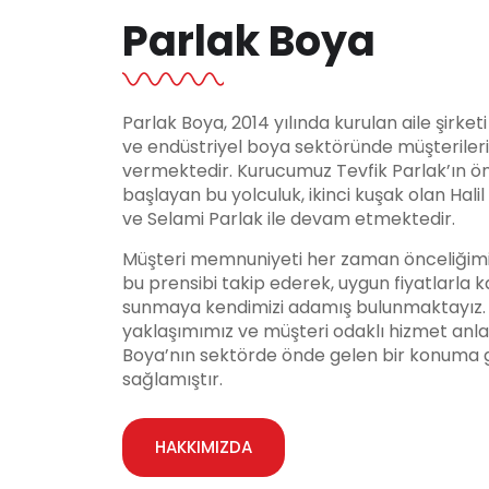
Parlak Boya
Parlak Boya, 2014 yılında kurulan aile şirket
ve endüstriyel boya sektöründe müşteriler
vermektedir. Kurucumuz Tevfik Parlak’ın ö
başlayan bu yolculuk, ikinci kuşak olan Hali
ve Selami Parlak ile devam etmektedir.
Müşteri memnuniyeti her zaman önceliğimi
bu prensibi takip ederek, uygun fiyatlarla ka
sunmaya kendimizi adamış bulunmaktayız. Y
yaklaşımımız ve müşteri odaklı hizmet anla
Boya’nın sektörde önde gelen bir konuma 
sağlamıştır.
HAKKIMIZDA