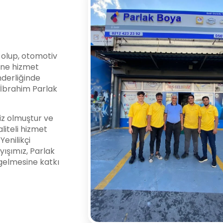
i olup, otomotiv
ine hizmet
nderliğinde
l İbrahim Parlak
z olmuştur ve
liteli hizmet
enilikçi
yışımız, Parlak
gelmesine katkı