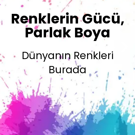
Renklerimiz
Sizin İmzanız
Olsun