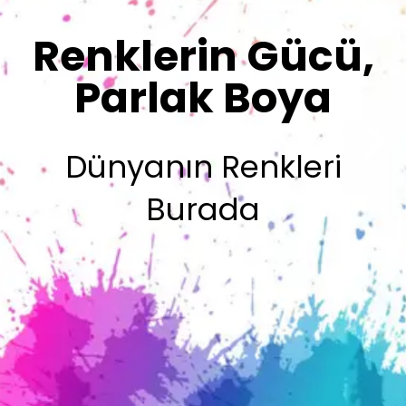
Sizin İmzanız
Olsun