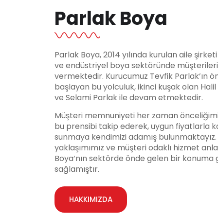
Parlak Boya
Parlak Boya, 2014 yılında kurulan aile şirket
ve endüstriyel boya sektöründe müşteriler
vermektedir. Kurucumuz Tevfik Parlak’ın ö
başlayan bu yolculuk, ikinci kuşak olan Hali
ve Selami Parlak ile devam etmektedir.
Müşteri memnuniyeti her zaman önceliğimi
bu prensibi takip ederek, uygun fiyatlarla ka
sunmaya kendimizi adamış bulunmaktayız. Y
yaklaşımımız ve müşteri odaklı hizmet anla
Boya’nın sektörde önde gelen bir konuma 
sağlamıştır.
HAKKIMIZDA