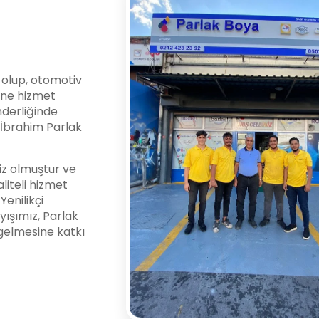
i olup, otomotiv
ine hizmet
nderliğinde
l İbrahim Parlak
z olmuştur ve
liteli hizmet
enilikçi
yışımız, Parlak
gelmesine katkı