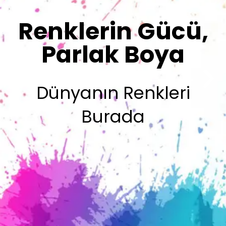
Sizin İmzanız
Olsun