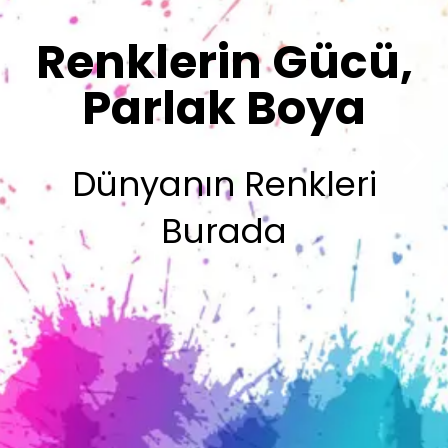
Sizin İmzanız
Olsun