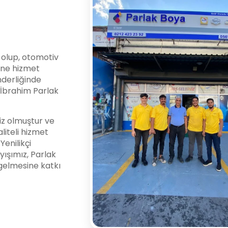
i olup, otomotiv
ine hizmet
nderliğinde
l İbrahim Parlak
z olmuştur ve
liteli hizmet
enilikçi
yışımız, Parlak
gelmesine katkı