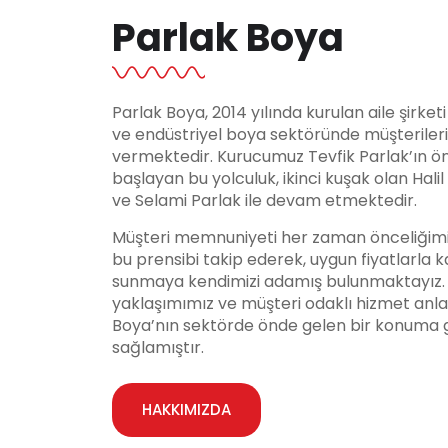
Parlak Boya
Parlak Boya, 2014 yılında kurulan aile şirket
ve endüstriyel boya sektöründe müşteriler
vermektedir. Kurucumuz Tevfik Parlak’ın ö
başlayan bu yolculuk, ikinci kuşak olan Hali
ve Selami Parlak ile devam etmektedir.
Müşteri memnuniyeti her zaman önceliğimi
bu prensibi takip ederek, uygun fiyatlarla ka
sunmaya kendimizi adamış bulunmaktayız. Y
yaklaşımımız ve müşteri odaklı hizmet anla
Boya’nın sektörde önde gelen bir konuma 
sağlamıştır.
HAKKIMIZDA