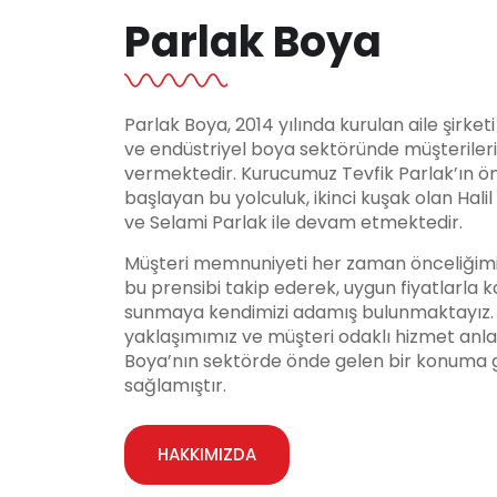
Parlak Boya
Parlak Boya, 2014 yılında kurulan aile şirket
ve endüstriyel boya sektöründe müşteriler
vermektedir. Kurucumuz Tevfik Parlak’ın ö
başlayan bu yolculuk, ikinci kuşak olan Hali
ve Selami Parlak ile devam etmektedir.
Müşteri memnuniyeti her zaman önceliğimi
bu prensibi takip ederek, uygun fiyatlarla ka
sunmaya kendimizi adamış bulunmaktayız. Y
yaklaşımımız ve müşteri odaklı hizmet anla
Boya’nın sektörde önde gelen bir konuma 
sağlamıştır.
HAKKIMIZDA