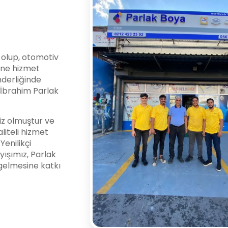
i olup, otomotiv
ine hizmet
nderliğinde
l İbrahim Parlak
z olmuştur ve
liteli hizmet
enilikçi
yışımız, Parlak
gelmesine katkı