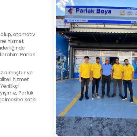
i olup, otomotiv
ine hizmet
nderliğinde
l İbrahim Parlak
z olmuştur ve
liteli hizmet
enilikçi
yışımız, Parlak
gelmesine katkı