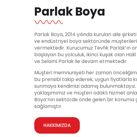
Parlak Boya
Parlak Boya, 2014 yılında kurulan aile şirket
ve endüstriyel boya sektöründe müşteriler
vermektedir. Kurucumuz Tevfik Parlak’ın ö
başlayan bu yolculuk, ikinci kuşak olan Hali
ve Selami Parlak ile devam etmektedir.
Müşteri memnuniyeti her zaman önceliğimi
bu prensibi takip ederek, uygun fiyatlarla ka
sunmaya kendimizi adamış bulunmaktayız. Y
yaklaşımımız ve müşteri odaklı hizmet anla
Boya’nın sektörde önde gelen bir konuma 
sağlamıştır.
HAKKIMIZDA