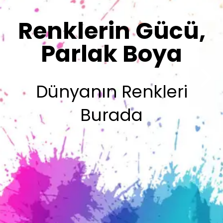
Sizin İmzanız
Olsun