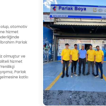
i olup, otomotiv
ine hizmet
nderliğinde
l İbrahim Parlak
z olmuştur ve
liteli hizmet
enilikçi
yışımız, Parlak
gelmesine katkı