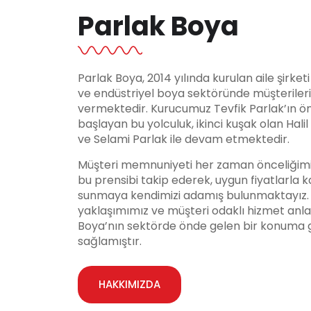
Parlak Boya
Parlak Boya, 2014 yılında kurulan aile şirket
ve endüstriyel boya sektöründe müşteriler
vermektedir. Kurucumuz Tevfik Parlak’ın ö
başlayan bu yolculuk, ikinci kuşak olan Hali
ve Selami Parlak ile devam etmektedir.
Müşteri memnuniyeti her zaman önceliğimi
bu prensibi takip ederek, uygun fiyatlarla ka
sunmaya kendimizi adamış bulunmaktayız. Y
yaklaşımımız ve müşteri odaklı hizmet anla
Boya’nın sektörde önde gelen bir konuma 
sağlamıştır.
HAKKIMIZDA