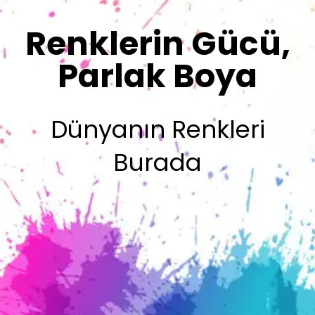
Sizin İmzanız
Olsun