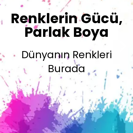
Renklerimiz
Sizin İmzanız
Olsun