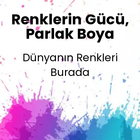
Sizin İmzanız
Olsun