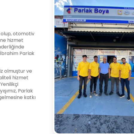
i olup, otomotiv
ine hizmet
nderliğinde
l İbrahim Parlak
z olmuştur ve
liteli hizmet
enilikçi
yışımız, Parlak
gelmesine katkı