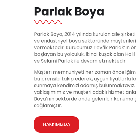
Parlak Boya
Parlak Boya, 2014 yılında kurulan aile şirket
ve endüstriyel boya sektöründe müşteriler
vermektedir. Kurucumuz Tevfik Parlak’ın ö
başlayan bu yolculuk, ikinci kuşak olan Hali
ve Selami Parlak ile devam etmektedir.
Müşteri memnuniyeti her zaman önceliğimi
bu prensibi takip ederek, uygun fiyatlarla ka
sunmaya kendimizi adamış bulunmaktayız. Y
yaklaşımımız ve müşteri odaklı hizmet anla
Boya’nın sektörde önde gelen bir konuma 
sağlamıştır.
HAKKIMIZDA