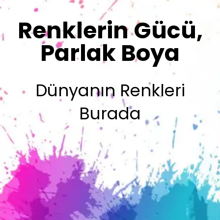
Sizin İmzanız
Olsun