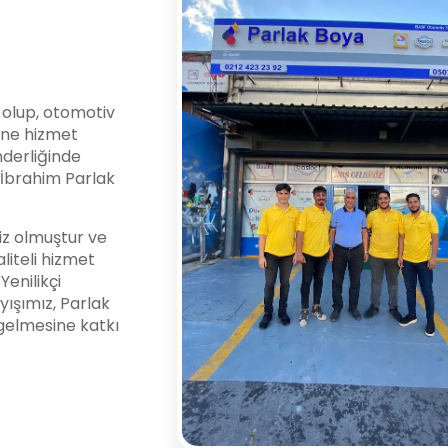
i olup, otomotiv
ine hizmet
nderliğinde
l İbrahim Parlak
z olmuştur ve
liteli hizmet
enilikçi
yışımız, Parlak
gelmesine katkı