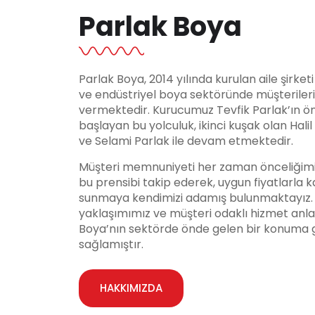
Parlak Boya
Parlak Boya, 2014 yılında kurulan aile şirket
ve endüstriyel boya sektöründe müşteriler
vermektedir. Kurucumuz Tevfik Parlak’ın ö
başlayan bu yolculuk, ikinci kuşak olan Hali
ve Selami Parlak ile devam etmektedir.
Müşteri memnuniyeti her zaman önceliğimi
bu prensibi takip ederek, uygun fiyatlarla ka
sunmaya kendimizi adamış bulunmaktayız. Y
yaklaşımımız ve müşteri odaklı hizmet anla
Boya’nın sektörde önde gelen bir konuma 
sağlamıştır.
HAKKIMIZDA