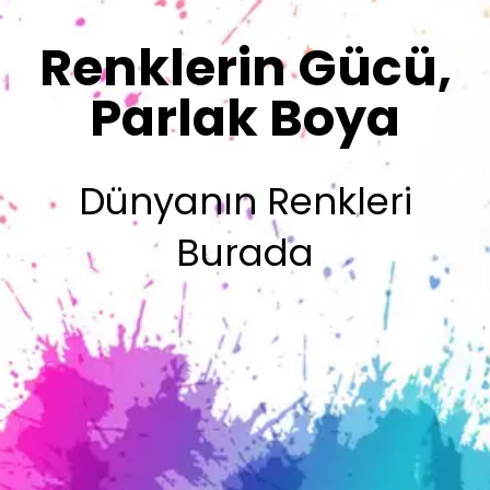
Sizin İmzanız
Olsun