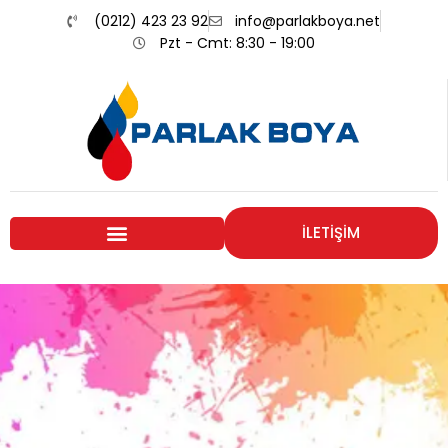
(0212) 423 23 92
info@parlakboya.net
Pzt - Cmt: 8:30 - 19:00
İLETİŞİM
Renklerimiz
Sizin İmzanız