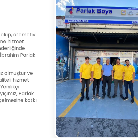
i olup, otomotiv
ine hizmet
nderliğinde
l İbrahim Parlak
z olmuştur ve
liteli hizmet
enilikçi
yışımız, Parlak
gelmesine katkı