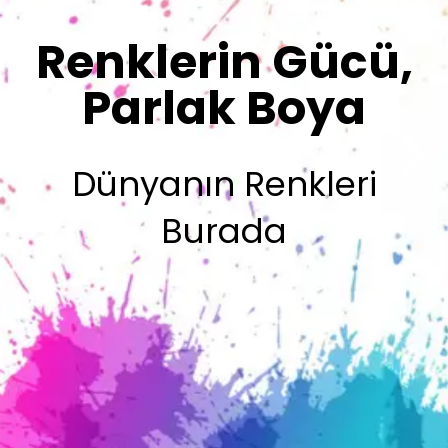
Sizin İmzanız
Olsun