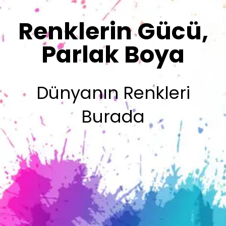
Sizin İmzanız
Olsun