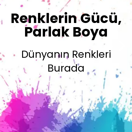
Sizin İmzanız
Olsun