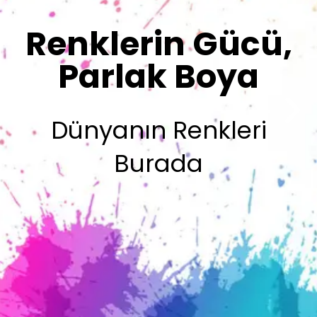
Sizin İmzanız
Olsun