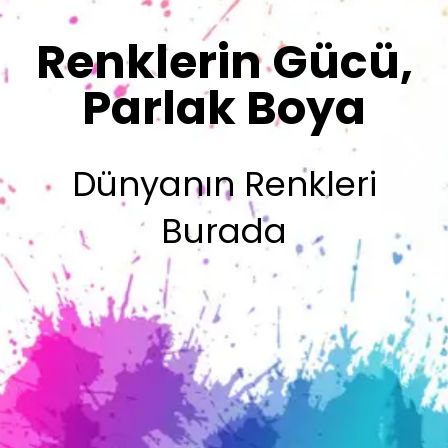
Renklerimiz
Sizin İmzanız
Olsun