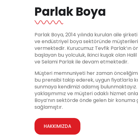
Parlak Boya
Parlak Boya, 2014 yılında kurulan aile şirket
ve endüstriyel boya sektöründe müşteriler
vermektedir. Kurucumuz Tevfik Parlak’ın ö
başlayan bu yolculuk, ikinci kuşak olan Hali
ve Selami Parlak ile devam etmektedir.
Müşteri memnuniyeti her zaman önceliğimi
bu prensibi takip ederek, uygun fiyatlarla ka
sunmaya kendimizi adamış bulunmaktayız. Y
yaklaşımımız ve müşteri odaklı hizmet anla
Boya’nın sektörde önde gelen bir konuma 
sağlamıştır.
HAKKIMIZDA