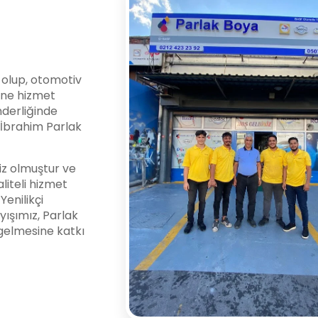
i olup, otomotiv
ine hizmet
nderliğinde
l İbrahim Parlak
z olmuştur ve
liteli hizmet
enilikçi
yışımız, Parlak
gelmesine katkı