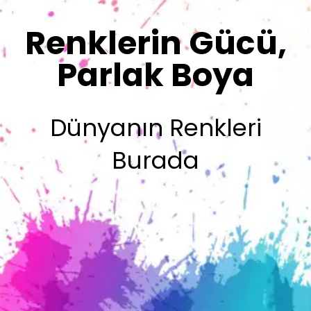
Sizin İmzanız
Olsun