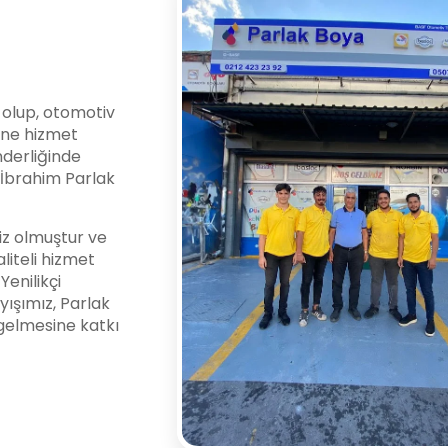
i olup, otomotiv
ine hizmet
nderliğinde
l İbrahim Parlak
z olmuştur ve
liteli hizmet
enilikçi
yışımız, Parlak
gelmesine katkı