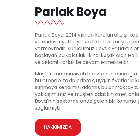
Parlak Boya
Parlak Boya, 2014 yılında kurulan aile şirket
ve endüstriyel boya sektöründe müşteriler
vermektedir. Kurucumuz Tevfik Parlak’ın ö
başlayan bu yolculuk, ikinci kuşak olan Hali
ve Selami Parlak ile devam etmektedir.
Müşteri memnuniyeti her zaman önceliğimi
bu prensibi takip ederek, uygun fiyatlarla ka
sunmaya kendimizi adamış bulunmaktayız. Y
yaklaşımımız ve müşteri odaklı hizmet anla
Boya’nın sektörde önde gelen bir konuma 
sağlamıştır.
HAKKIMIZDA