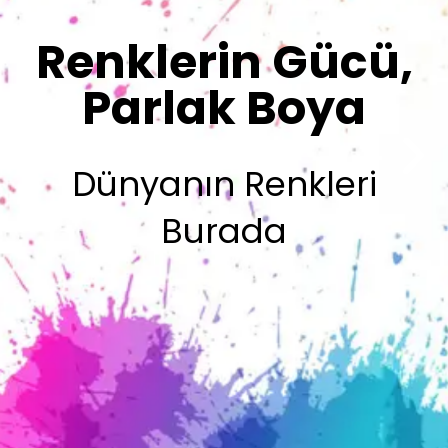
Sizin İmzanız
Olsun