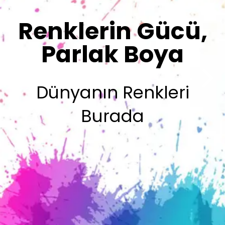
Sizin İmzanız
Olsun