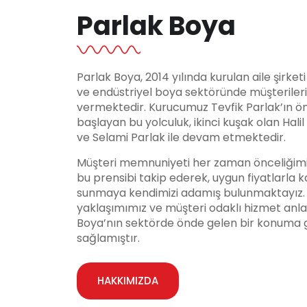
Parlak Boya
Parlak Boya, 2014 yılında kurulan aile şirket
ve endüstriyel boya sektöründe müşteriler
vermektedir. Kurucumuz Tevfik Parlak’ın ö
başlayan bu yolculuk, ikinci kuşak olan Hali
ve Selami Parlak ile devam etmektedir.
Müşteri memnuniyeti her zaman önceliğimi
bu prensibi takip ederek, uygun fiyatlarla ka
sunmaya kendimizi adamış bulunmaktayız. Y
yaklaşımımız ve müşteri odaklı hizmet anla
Boya’nın sektörde önde gelen bir konuma 
sağlamıştır.
HAKKIMIZDA