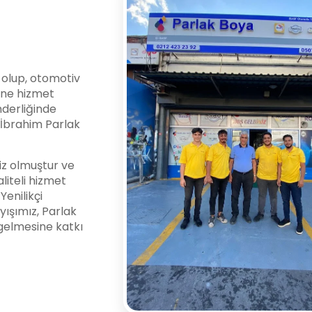
i olup, otomotiv
ine hizmet
nderliğinde
l İbrahim Parlak
z olmuştur ve
liteli hizmet
enilikçi
yışımız, Parlak
gelmesine katkı