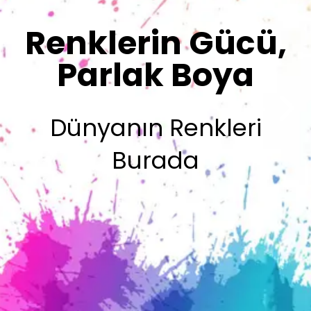
Renklerimiz
Sizin İmzanız
Olsun