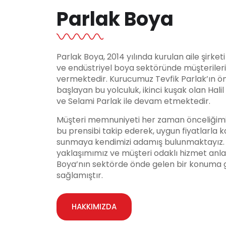
Parlak Boya
Parlak Boya, 2014 yılında kurulan aile şirket
ve endüstriyel boya sektöründe müşteriler
vermektedir. Kurucumuz Tevfik Parlak’ın ö
başlayan bu yolculuk, ikinci kuşak olan Hali
ve Selami Parlak ile devam etmektedir.
Müşteri memnuniyeti her zaman önceliğimi
bu prensibi takip ederek, uygun fiyatlarla ka
sunmaya kendimizi adamış bulunmaktayız. Y
yaklaşımımız ve müşteri odaklı hizmet anla
Boya’nın sektörde önde gelen bir konuma 
sağlamıştır.
HAKKIMIZDA