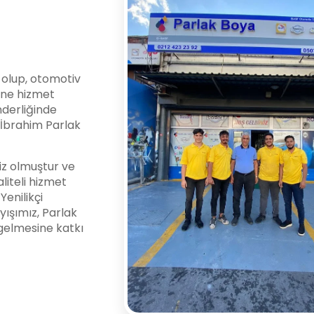
i olup, otomotiv
ine hizmet
nderliğinde
l İbrahim Parlak
z olmuştur ve
liteli hizmet
enilikçi
yışımız, Parlak
gelmesine katkı