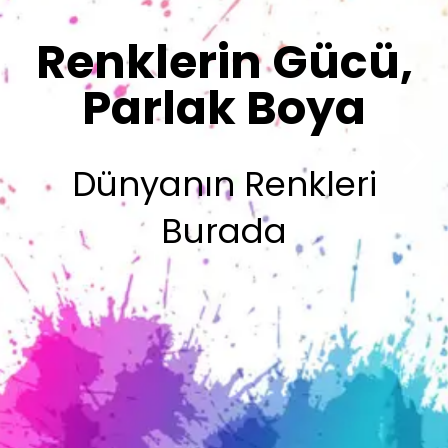
Renklerimiz
Sizin İmzanız
Olsun